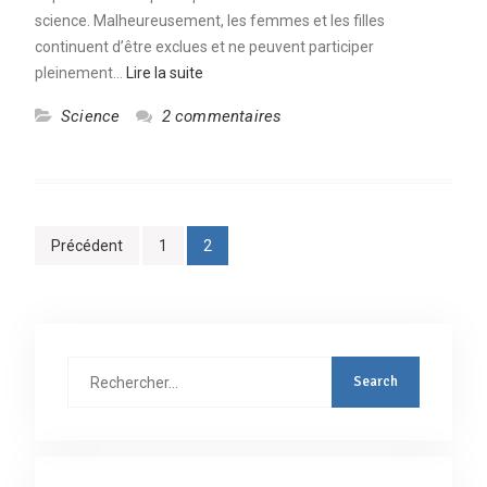
science. Malheureusement, les femmes et les filles
continuent d’être exclues et ne peuvent participer
pleinement…
Lire la suite
Science
2 commentaires
Pagination
Précédent
1
2
des
publications
Rechercher
: