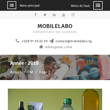
Menu principal
Menu du haut
Aller
au
Facebook
Twitter
Linkedin
YouTube
Instagram
MOBILELABO
contenu
Démystifions les sciences
+228 91 39 22 39
contact@mobilelabo.tg
Adidogome, Lomé
Année :
2018
Accueil
PM
Page 2