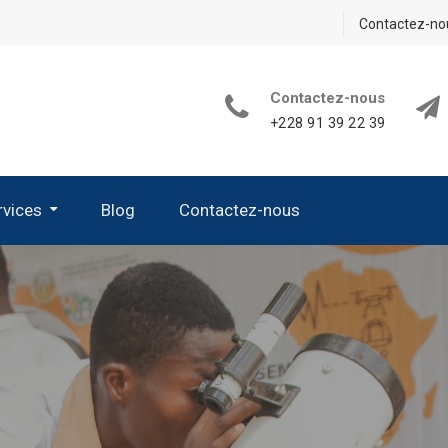
Contactez-no
Contactez-nous
+228 91 39 22 39
rvices
Blog
Contactez-nous
its De Sciences De La Vie Et De La Terre
 D’appareillage Et De Verrerie
 Les Kits Nécessaires En Chimie
es Kits Nécessaires En Sciences Physiques