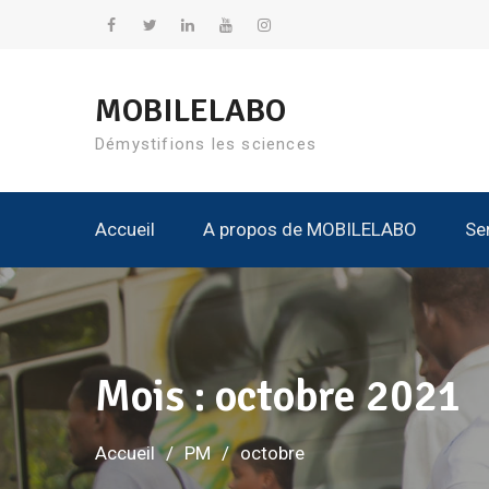
Aller
au
Facebook
Twitter
Linkedin
YouTube
Instagram
contenu
MOBILELABO
Démystifions les sciences
Accueil
A propos de MOBILELABO
Se
Nos K
Tous Les Kits
Tous
Tous L
Mois :
octobre 2021
Accueil
PM
octobre