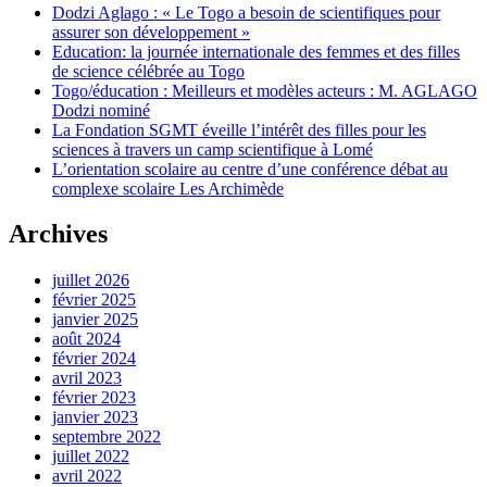
Dodzi Aglago : « Le Togo a besoin de scientifiques pour
assurer son développement »
Education: la journée internationale des femmes et des filles
de science célébrée au Togo
Togo/éducation : Meilleurs et modèles acteurs : M. AGLAGO
Dodzi nominé
La Fondation SGMT éveille l’intérêt des filles pour les
sciences à travers un camp scientifique à Lomé
L’orientation scolaire au centre d’une conférence débat au
complexe scolaire Les Archimède
Archives
juillet 2026
février 2025
janvier 2025
août 2024
février 2024
avril 2023
février 2023
janvier 2023
septembre 2022
juillet 2022
avril 2022