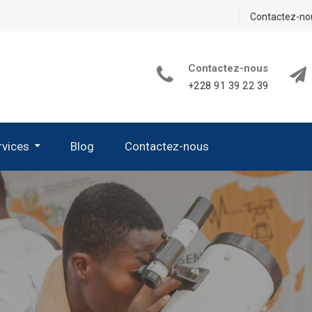
Contactez-no
Contactez-nous
+228 91 39 22 39
rvices
Blog
Contactez-nous
its De Sciences De La Vie Et De La Terre
 D’appareillage Et De Verrerie
 Les Kits Nécessaires En Chimie
es Kits Nécessaires En Sciences Physiques