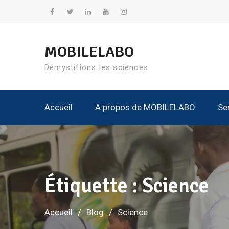
Aller
au
Facebook
Twitter
Linkedin
YouTube
Instagram
contenu
MOBILELABO
Démystifions les sciences
Accueil
A propos de MOBILELABO
Se
Nos K
Tous Les Kits
Tous
Tous L
Étiquette :
Science
Accueil
Blog
Science