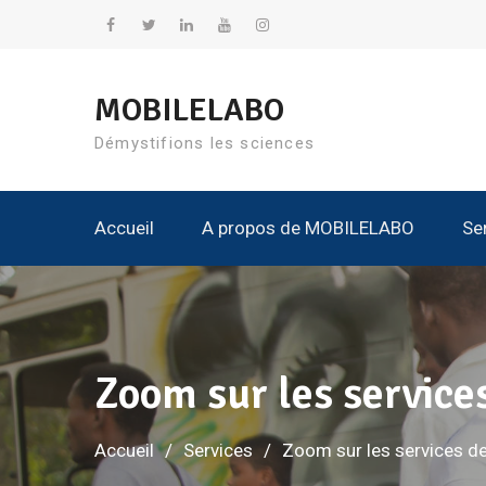
Aller
au
Facebook
Twitter
Linkedin
YouTube
Instagram
contenu
MOBILELABO
Démystifions les sciences
Accueil
A propos de MOBILELABO
Se
Nos K
Tous Les Kits
Tous
Tous L
Zoom sur les servic
Accueil
Services
Zoom sur les services 