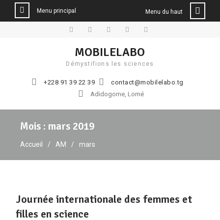
Menu principal
Menu du haut
Aller
au
Facebook
Twitter
Linkedin
YouTube
Instagram
MOBILELABO
contenu
Démystifions les sciences
+228 91 39 22 39
contact@mobilelabo.tg
Adidogome, Lomé
Mois :
mars 2019
Accueil
AM
mars
Journée internationale des femmes et
filles en science