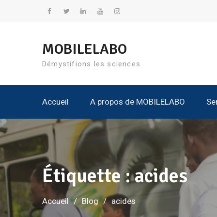
Aller
au
Facebook
Twitter
Linkedin
YouTube
Instagram
contenu
MOBILELABO
Démystifions les sciences
Accueil
A propos de MOBILELABO
Se
Nos K
Tous Les Kits
Tous
Tous L
Étiquette :
acides
Accueil
Blog
acides