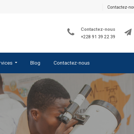
Contactez-no
Contactez-nous
+228 91 39 22 39
rvices
Blog
Contactez-nous
its De Sciences De La Vie Et De La Terre
 D’appareillage Et De Verrerie
 Les Kits Nécessaires En Chimie
es Kits Nécessaires En Sciences Physiques