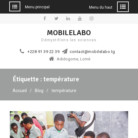
Menu principal
Menu du haut
Aller
au
Facebook
Twitter
Linkedin
YouTube
Instagram
MOBILELABO
contenu
Démystifions les sciences
+228 91 39 22 39
contact@mobilelabo.tg
Adidogome, Lomé
Étiquette :
température
Accueil
Blog
température