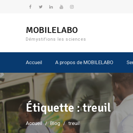
Aller
au
Facebook
Twitter
Linkedin
YouTube
Instagram
contenu
MOBILELABO
Démystifions les sciences
Accueil
A propos de MOBILELABO
Se
Nos K
Tous Les Kits
Tous
Tous L
Étiquette :
treuil
Accueil
Blog
treuil