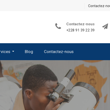
Contactez-no
Contactez-nous
+228 91 39 22 39
rvices
Blog
Contactez-nous
its De Sciences De La Vie Et De La Terre
 D’appareillage Et De Verrerie
 Les Kits Nécessaires En Chimie
es Kits Nécessaires En Sciences Physiques