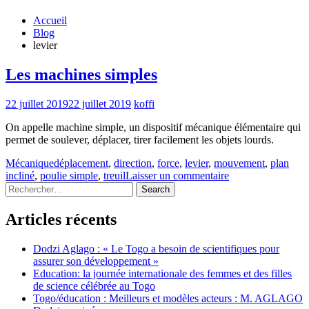
Accueil
Blog
levier
Les machines simples
22 juillet 2019
22 juillet 2019
koffi
On appelle machine simple, un dispositif mécanique élémentaire qui
permet de soulever, déplacer, tirer facilement les objets lourds.
Mécanique
déplacement
,
direction
,
force
,
levier
,
mouvement
,
plan
incliné
,
poulie simple
,
treuil
Laisser un commentaire
Rechercher
:
Articles récents
Dodzi Aglago : « Le Togo a besoin de scientifiques pour
assurer son développement »
Education: la journée internationale des femmes et des filles
de science célébrée au Togo
Togo/éducation : Meilleurs et modèles acteurs : M. AGLAGO