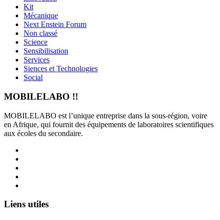
Kit
Mécanique
Next Enstein Forum
Non classé
Science
Sensibilisation
Services
Siences et Technologies
Social
MOBILELABO !!
MOBILELABO est l’unique entreprise dans la sous-région, voire
en Afrique, qui fournit des équipements de laboratoires scientifiques
aux écoles du secondaire.
Facebook
Twitter
Linkedin
YouTube
Instagram
Liens utiles