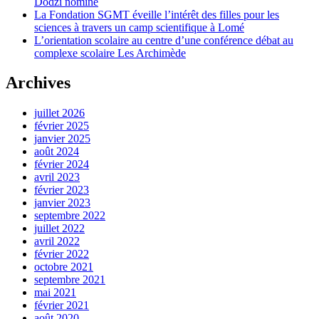
Dodzi nominé
La Fondation SGMT éveille l’intérêt des filles pour les
sciences à travers un camp scientifique à Lomé
L’orientation scolaire au centre d’une conférence débat au
complexe scolaire Les Archimède
Archives
juillet 2026
février 2025
janvier 2025
août 2024
février 2024
avril 2023
février 2023
janvier 2023
septembre 2022
juillet 2022
avril 2022
février 2022
octobre 2021
septembre 2021
mai 2021
février 2021
août 2020