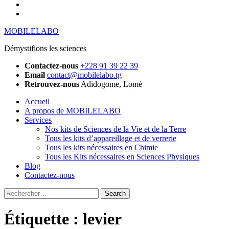
YouTube
Instagram
MOBILELABO
Démystifions les sciences
Contactez-nous
+228 91 39 22 39
Email
contact@mobilelabo.tg
Retrouvez-nous
Adidogome, Lomé
Accueil
A propos de MOBILELABO
Services
Nos kits de Sciences de la Vie et de la Terre
Tous les kits d’appareillage et de verrerie
Tous les kits nécessaires en Chimie
Tous les Kits nécessaires en Sciences Physiques
Blog
Contactez-nous
Rechercher
:
Étiquette :
levier