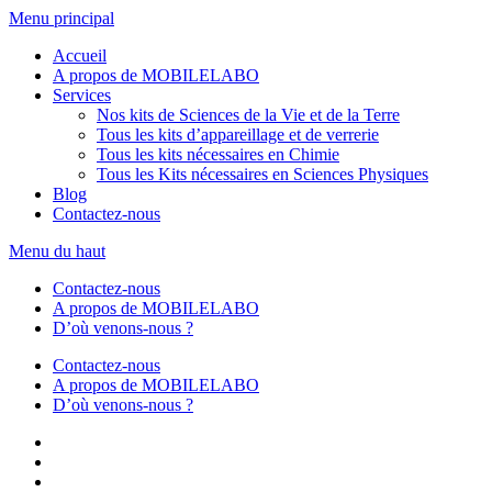
Aller
Menu principal
au
Accueil
contenu
A propos de MOBILELABO
Services
Nos kits de Sciences de la Vie et de la Terre
Tous les kits d’appareillage et de verrerie
Tous les kits nécessaires en Chimie
Tous les Kits nécessaires en Sciences Physiques
Blog
Contactez-nous
Menu du haut
Contactez-nous
A propos de MOBILELABO
D’où venons-nous ?
Contactez-nous
A propos de MOBILELABO
D’où venons-nous ?
Facebook
Twitter
Linkedin