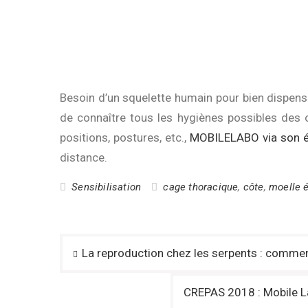
Besoin d’un squelette humain pour bien dispens
de connaître tous les hygiènes possibles des 
positions, postures, etc.,
MOBILELABO via son éq
distance.
Sensibilisation
cage thoracique
,
côte
,
moelle é
Navigation
La reproduction chez les serpents : commen
de
l’article
CREPAS 2018 : Mobile La