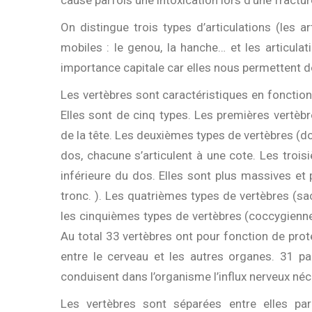
cause parfois une intoxication lors d’une fractur
On distingue trois types d’articulations (les ar
mobiles : le genou, la hanche… et les articulat
importance capitale car elles nous permettent 
Les vertèbres sont caractéristiques en fonction
Elles sont de cinq types. Les premières vertè
de la tête. Les deuxièmes types de vertèbres (do
dos, chacune s’articulent à une cote. Les trois
inférieure du dos. Elles sont plus massives et 
tronc. ). Les quatrièmes types de vertèbres (s
les cinquièmes types de vertèbres (coccygienn
Au total 33 vertèbres ont pour fonction de prot
entre le cerveau et les autres organes. 31 pa
conduisent dans l’organisme l’influx nerveux n
Les vertèbres sont séparées entre elles par