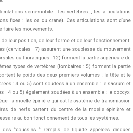
e.
ticulations semi-mobile : les vertèbres…, les articulations
ions fixes : les os du crane). Ces articulations sont d’une
de faire les mouvements.
 de leur position, de leur forme et de leur fonctionnement.
bres (cervicales : 7) assurent une souplesse du mouvement
rsales ou thoraciques : 12) forment la partie supérieure du
ièmes types de vertèbres (lombaires : 5) forment la partie
portent le poids des deux premiers volumes : la tête et le
acrées : 4 ou 5) sont soudées à un ensemble : le sacrum et
es : 4 ou 5) également soudées à un ensemble : le coccyx.
éger la moelle épinière qui est le système de transmission
ires de nerfs partent du centre de la moelle épinière et
écessaire au bon fonctionnement de tous les systèmes.
 des ‘’coussins ‘’ remplis de liquide appelées disques