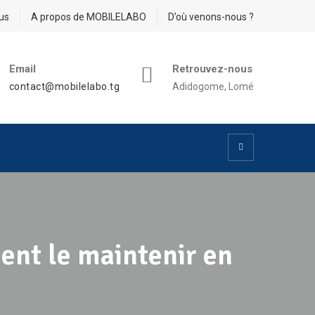
us
A propos de MOBILELABO
D’où venons-nous ?
Email
Retrouvez-nous
contact@mobilelabo.tg
Adidogome, Lomé
ent le maintenir en