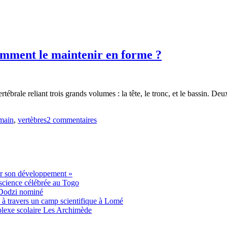
comment le maintenir en forme ?
ébrale reliant trois grands volumes : la tête, le tronc, et le bassin. Deu
main
,
vertèbres
2 commentaires
er son développement »
 science célébrée au Togo
 Dodzi nominé
s à travers un camp scientifique à Lomé
mplexe scolaire Les Archimède