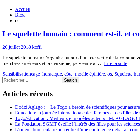
Accueil
Blog
os
Le squelette humain : comment est-il, et 
26 juillet 2018
koffi
Le squelette humain s’organise autour d’un axe vertical : la colonne vert
membres antérieurs et la deuxième, pelvienne au…
Lire la suite
Sensibilisation
cage thoracique
,
côte
,
moelle épinière
,
os
,
Squelette hu
Rechercher
:
Articles récents
Dodzi Aglago : « Le Togo a besoin de scientifiques pour assur
Education: la journée internationale des femmes et des filles de
Togo/éducation : Meilleurs et modèles acteurs : M. AGLAGO
La Fondation SGMT éveille l’intérêt des filles pour les science
L’orientation scolaire au centre d’une conférence débat au co