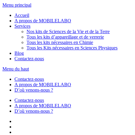
Aller
Menu principal
au
Accueil
contenu
A propos de MOBILELABO
Services
Nos kits de Sciences de la Vie et de la Terre
Tous les kits d’appareillage et de verrerie
Tous les kits nécessaires en Chimie
Tous les Kits nécessaires en Sciences Physiques
Blog
Contactez-nous
Menu du haut
Contactez-nous
A propos de MOBILELABO
D’où venons-nous ?
Contactez-nous
A propos de MOBILELABO
D’où venons-nous ?
Facebook
Twitter
Linkedin