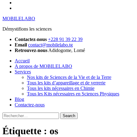
YouTube
Instagram
MOBILELABO
Démystifions les sciences
Contactez-nous
+228 91 39 22 39
Email
contact@mobilelabo.tg
Retrouvez-nous
Adidogome, Lomé
Accueil
A propos de MOBILELABO
Services
Nos kits de Sciences de la Vie et de la Terre
Tous les kits d’appareillage et de verrerie
Tous les kits nécessaires en Chimie
Tous les Kits nécessaires en Sciences Physiques
Blog
Contactez-nous
Rechercher
:
Étiquette :
os