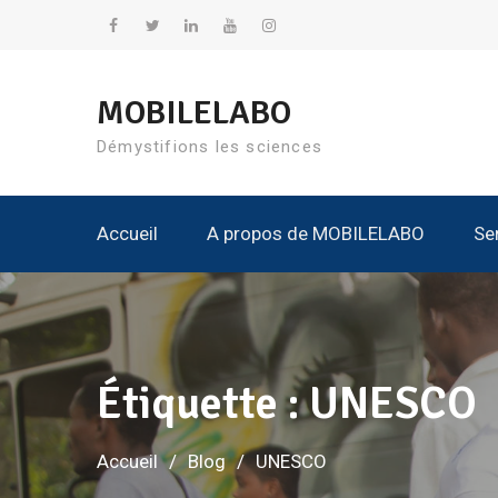
Aller
au
Facebook
Twitter
Linkedin
YouTube
Instagram
contenu
MOBILELABO
Démystifions les sciences
Accueil
A propos de MOBILELABO
Se
Nos K
Tous Les Kits
Tous
Tous L
Étiquette :
UNESCO
Accueil
Blog
UNESCO