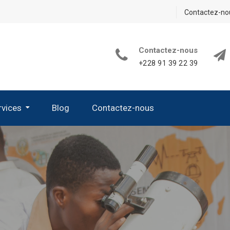
Contactez-no
Contactez-nous
+228 91 39 22 39
rvices
Blog
Contactez-nous
its De Sciences De La Vie Et De La Terre
 D’appareillage Et De Verrerie
 Les Kits Nécessaires En Chimie
es Kits Nécessaires En Sciences Physiques