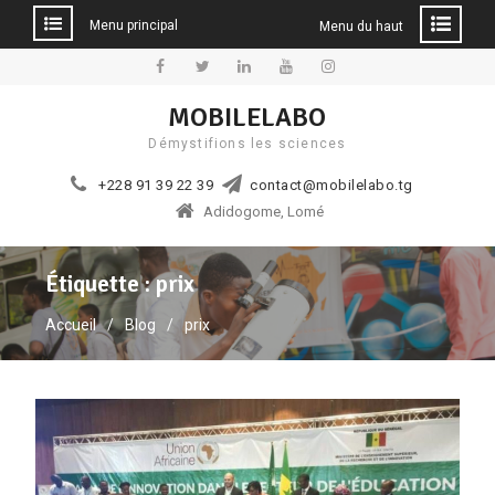
Menu principal
Menu du haut
Aller
au
Facebook
Twitter
Linkedin
YouTube
Instagram
MOBILELABO
contenu
Démystifions les sciences
+228 91 39 22 39
contact@mobilelabo.tg
Adidogome, Lomé
Étiquette :
prix
Accueil
Blog
prix