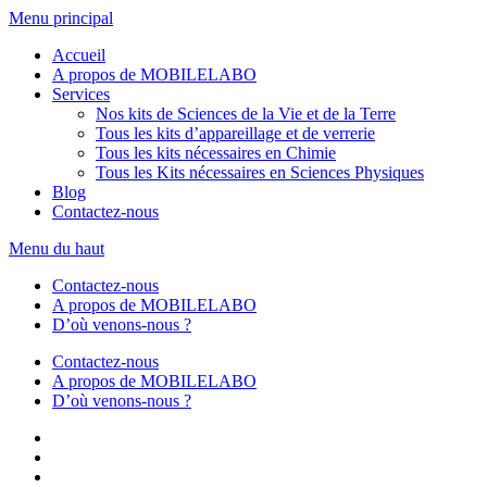
Aller
Menu principal
au
Accueil
contenu
A propos de MOBILELABO
Services
Nos kits de Sciences de la Vie et de la Terre
Tous les kits d’appareillage et de verrerie
Tous les kits nécessaires en Chimie
Tous les Kits nécessaires en Sciences Physiques
Blog
Contactez-nous
Menu du haut
Contactez-nous
A propos de MOBILELABO
D’où venons-nous ?
Contactez-nous
A propos de MOBILELABO
D’où venons-nous ?
Facebook
Twitter
Linkedin