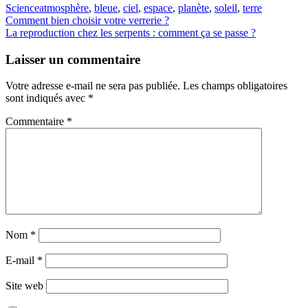
Science
atmosphère
,
bleue
,
ciel
,
espace
,
planète
,
soleil
,
terre
Navigation
Comment bien choisir votre verrerie ?
La reproduction chez les serpents : comment ça se passe ?
de
l’article
Laisser un commentaire
Votre adresse e-mail ne sera pas publiée.
Les champs obligatoires
sont indiqués avec
*
Commentaire
*
Nom
*
E-mail
*
Site web