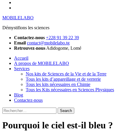
YouTube
Instagram
MOBILELABO
Démystifions les sciences
Contactez-nous
+228 91 39 22 39
Email
contact@mobilelabo.tg
Retrouvez-nous
Adidogome, Lomé
Accueil
A propos de MOBILELABO
Services
Nos kits de Sciences de la Vie et de la Terre
Tous les kits d’appareillage et de verrerie
Tous les kits nécessaires en Chimie
Tous les Kits nécessaires en Sciences Physiques
Blog
Contactez-nous
Rechercher
:
Pourquoi le ciel est-il bleu ?