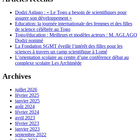
Dodzi Aglago : « Le Togo a besoin de scientifiques pour
assurer son développement »
Education: la journée internationale des femmes et des filles
de science célébrée au Togo
Togo/éducation : Meilleurs et modèles acteurs : M. AGLAGO
Dodzi nominé
La Fondation SGMT éveille l’intérêt des filles pour les
sciences à travers un camp scientifique à Lomé
L’orientation scolaire au centre d’une conférence débat au
complexe scolaire Les Archimède
Archives
juillet 2026
février 2025
janvier 2025
août 2024
février 2024
avril 2023
février 2023
janvier 2023
septembre 2022