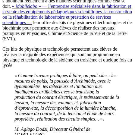
s’adonnent réellement à des matières scientifiques comme cela se
doit.
«
Mobilelabo
» — l’entreprise spécialisée dans la fabrication et
la vente des équipements pédagogiques scientifiques, la construction
ou la réhabilitation de laboratoire et prestation de services
scientifiques —
leur offre des kits de physiques et technologies et de
biochimie pour permettre aux élèves de réaliser des travaux
pratiques en Physiques, Chimie et Science de la Vie et de la Terre
(SVT).
Ces kits de physique et technologie permettent aux élèves de
réaliser la majorité des expériences qui sont au programme en
physique et technologie de la sixième en troisième et quelque fois au
lycée.
«
Comme travaux pratiques à faire, on peut citer : les
mesures de poids, la poussée d’Archimède, avec le
dynamomètre, les détecteurs et l’initiation aux
intelligences artificielles avec le transistor, la
production du courant électrique, le redressement de la
tension, la mesure des volumes et fabrication
d’éprouvette, la décomposition de la lumière blanche,
la mesure du courant, de la tension et étude de leurs
propriétés , réalisation des circuits simples…
».
M. Aglago Dodzi, Directeur Général de
MOBILELABO