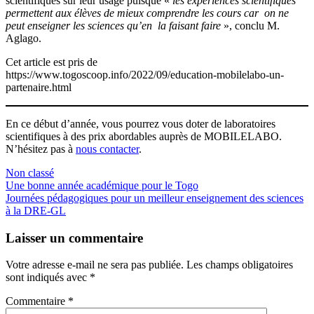
scientifiques sur leur usage puisque «
les expériences scientifiques
permettent aux élèves de mieux comprendre les cours car
on ne
peut enseigner les sciences qu’en la faisant faire
», conclu M.
Aglago.
Cet article est pris de
https://www.togoscoop.info/2022/09/education-mobilelabo-un-
partenaire.html
En ce début d’année, vous pourrez vous doter de laboratoires
scientifiques à des prix abordables auprès de MOBILELABO.
N’hésitez pas à
nous contacter
.
Non classé
Navigation
Une bonne année académique pour le Togo
Journées pédagogiques pour un meilleur enseignement des sciences
de
à la DRE-GL
l’article
Laisser un commentaire
Votre adresse e-mail ne sera pas publiée.
Les champs obligatoires
sont indiqués avec
*
Commentaire
*