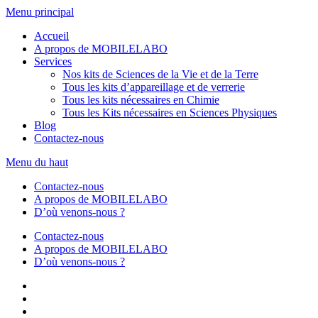
Aller
Menu principal
au
Accueil
contenu
A propos de MOBILELABO
Services
Nos kits de Sciences de la Vie et de la Terre
Tous les kits d’appareillage et de verrerie
Tous les kits nécessaires en Chimie
Tous les Kits nécessaires en Sciences Physiques
Blog
Contactez-nous
Menu du haut
Contactez-nous
A propos de MOBILELABO
D’où venons-nous ?
Contactez-nous
A propos de MOBILELABO
D’où venons-nous ?
Facebook
Twitter
Linkedin