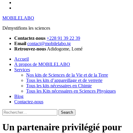
YouTube
Instagram
MOBILELABO
Démystifions les sciences
Contactez-nous
+228 91 39 22 39
Email
contact@mobilelabo.tg
Retrouvez-nous
Adidogome, Lomé
Accueil
A propos de MOBILELABO
Services
Nos kits de Sciences de la Vie et de la Terre
Tous les kits d’appareillage et de verrerie
Tous les kits nécessaires en Chimie
Tous les Kits nécessaires en Sciences Physiques
Blog
Contactez-nous
Rechercher
:
Un partenaire privilégié pour