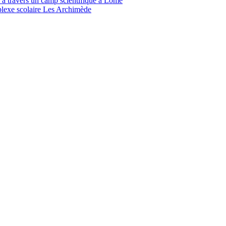
s à travers un camp scientifique à Lomé
mplexe scolaire Les Archimède