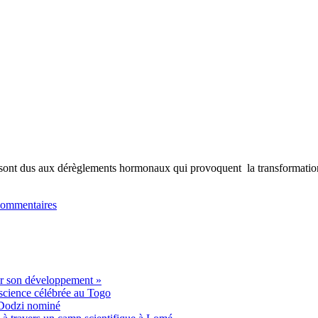
 sont dus aux dérèglements hormonaux qui provoquent la transformation
commentaires
er son développement »
 science célébrée au Togo
 Dodzi nominé