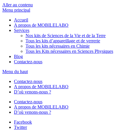
Aller au contenu
Menu principal
Accueil
A propos de MOBILELABO
Services
Nos kits de Sciences de la Vie et de la Terre
Tous les kits d’appareillage et de verrerie
Tous les kits nécessaires en Chimie
Tous les Kits nécessaires en Sciences Physiques
Blog
Contactez-nous
Menu du haut
Contactez-nous
A propos de MOBILELABO
D’où venons-nous ?
Contactez-nous
A propos de MOBILELABO
D’où venons-nous ?
Facebook
Twitter