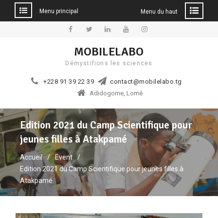
Menu principal
Menu du haut
Aller
au
Facebook
Twitter
Linkedin
YouTube
Instagram
MOBILELABO
contenu
Démystifions les sciences
+228 91 39 22 39
contact@mobilelabo.tg
Adidogome, Lomé
Edition 2021 du Camp Scientifique pour
jeunes filles à Atakpamé
Accueil
Event
Edition 2021 du Camp Scientifique pour jeunes filles à
Atakpamé