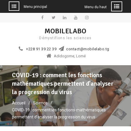
Menu principal
Menu du haut
Aller
au
Facebook
Twitter
Linkedin
YouTube
Instagram
MOBILELABO
contenu
Démystifions les sciences
+228 91 39 22 39
contact@mobilelabo.tg
Adidogome, Lomé
COVID-19 : comment les fonctions
mathématiques permettent d’analyser
la progression du virus
Accueil
Science
COVID-19 : comment les fonctions mathématiques
permettent d’analyser la progression du virus